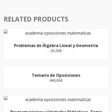
cantidad
RELATED PRODUCTS
Problemas de Álgebra Lineal y Geometría
26,00
€
Temario de Oposiciones
490,00
€
Programaciones y Unidades Didácticas, Tomo