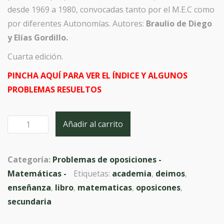
desde 1969 a 1980, convocadas tanto por el M.E.C como
por diferentes Autonomías. Autores:
Braulio de Diego
y Elías Gordillo.
Cuarta edición.
PINCHA AQUÍ PARA VER EL ÍNDICE Y ALGUNOS
PROBLEMAS RESUELTOS
Añadir al carrito
Problemas
de
Oposiciones.
Categoría:
Problemas de oposiciones -
Tomo
Matemáticas -
Etiquetas:
academia
,
deimos
,
1
enseñanza
,
libro
,
matematicas
,
oposicones
,
(1969-
secundaria
1980).
Matemáticas