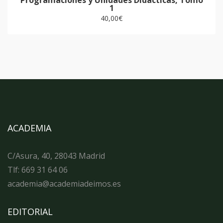
1
40,00
€
ACADEMIA
C/Asura, 40, 28043 Madrid
Tlf: 669 31 64 06
academia@academiadeimos.es
EDITORIAL