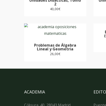
Unidades Didácticas, Tomo
Uni
2
40,00
€
(
Problemas de Álgebra
Lineal y Geometría
26,00
€
ACADEMIA
EDITO
C/Asura, 40, 28043 Madrid
Puente