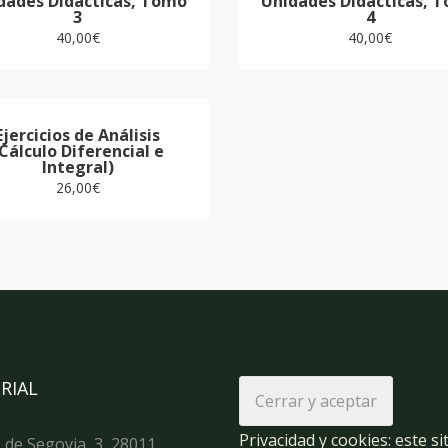
dades Didácticas, Tomo
Unidades Didácticas, 
3
4
40,00
€
40,00
€
Ejercicios de Análisis
Cálculo Diferencial e
Integral)
26,00
€
RIAL
Privacidad y cookies: este si
 de Segovia, 3, 28011