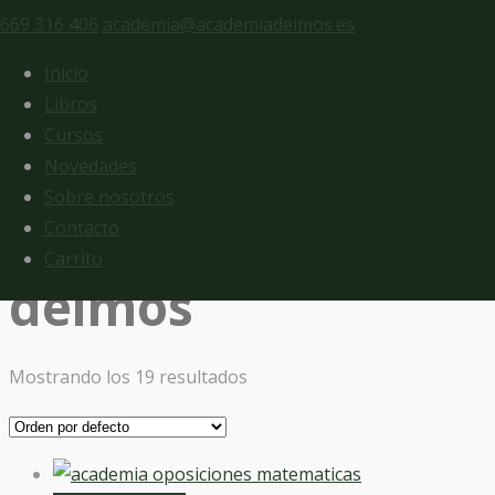
669 316 406
academia@academiadeimos.es
Welcome
Inicio
F
Libros
Cursos
Not a member?
Join today
Novedades
Sobre nosotros
Contacto
Carrito
deimos
Mostrando los 19 resultados